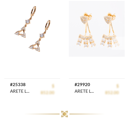
prev
next
#25338
#29920
$
$
ARETE LARGO CHAPA CRYSTIME
ARETE LARGO CHAPA CRYSTIME
852.00
852.00