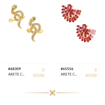
prev
next
#68309
#65556
$
$
ARETE CHAPA CRYSTIME
ARETE CHAPA CRYSTIME
852.00
852.00