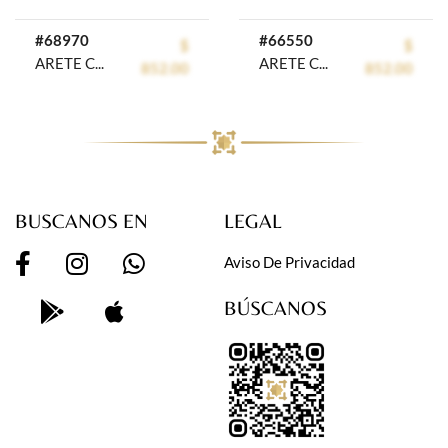
#68970
#66550
$
$
ARETE CHAPA CRYSTIME
ARETE CHAPA CRYSTIME
852.00
852.00
BUSCANOS EN
LEGAL
Aviso De Privacidad
BÚSCANOS