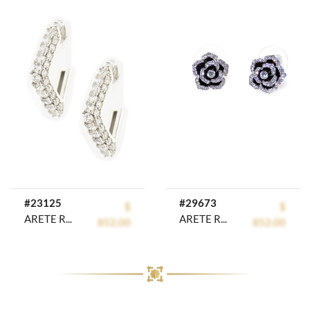
prev
next
#23125
#29673
$
$
ARETE RODIO GOLDEN ROD
ARETE RODIO GOLDEN ROD
852.00
852.00