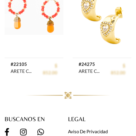
prev
next
#22105
#24275
$
$
ARETE CHAPA GOLDEN COLORS
ARETE CHAPA CRYSTIME
852.00
852.00
BUSCANOS EN
LEGAL
Aviso De Privacidad