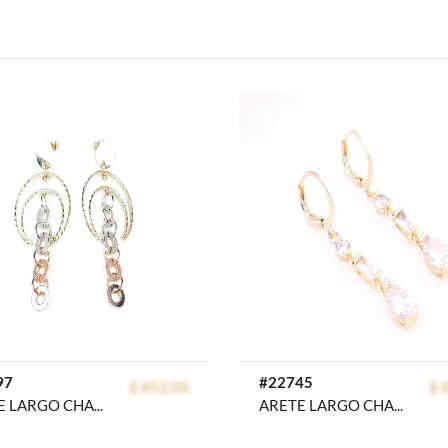
97
#22745
$ 852.00
$ 
ARETE LARGO CHAPA FLORENTIME
ARETE LARGO CHAPA CRYSTIME