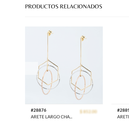
PRODUCTOS RELACIONADOS
prev
#28876
#288
$ 852.00
ARETE LARGO CHAPA FLORENTIME