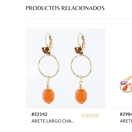
PRODUCTOS RELACIONADOS
prev
#22142
#298
$ 852.00
ARETE LARGO CHAPA GOLDEN COLORS