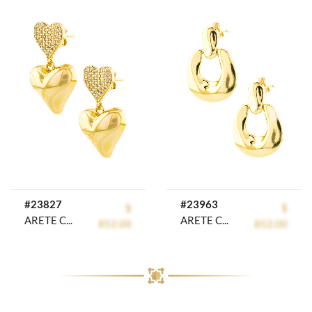
prev
next
#23827
#23963
$
$
ARETE CHAPA CRYSTIME
ARETE CHAPA GOLDEN CASTING
852.00
852.00