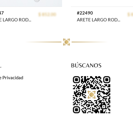
47
#22490
$ 852.00
$ 
ARETE LARGO RODIO GOLDEN ROD
ARETE LARGO RODIO GOLDEN COLORS
L
BÚSCANOS
e Privacidad