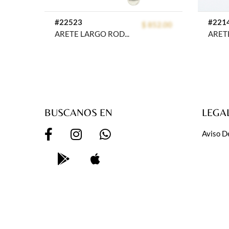
#22523
#221
$ 852.00
ARETE LARGO RODIO CRYSTIME
BUSCANOS EN
LEGA
Aviso D