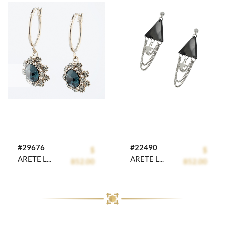
prev
next
#29676
#22490
$
$
ARETE LARGO RODIO GOLDEN ROD
ARETE LARGO RODIO GOLDEN COLORS
852.00
852.00