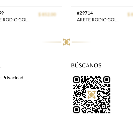
59
#29714
$ 852.00
$ 
ARETE RODIO GOLDEN ROD
ARETE RODIO GOLDEN ROD
L
BÚSCANOS
e Privacidad