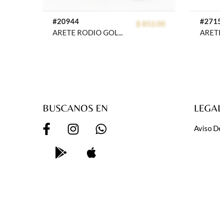
#20944
#271
$ 852.00
ARETE RODIO GOLDEN ROD
BUSCANOS EN
LEGA
Aviso D