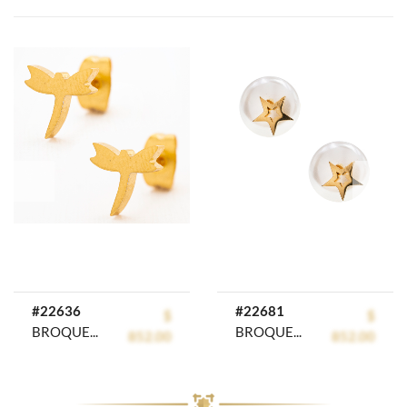
prev
next
#22636
#22681
$
$
BROQUEL ACERO INOXIDABLE GOLDEN STEEL
BROQUEL ACERO INOXIDABLE GOLDEN STEEL
852.00
852.00