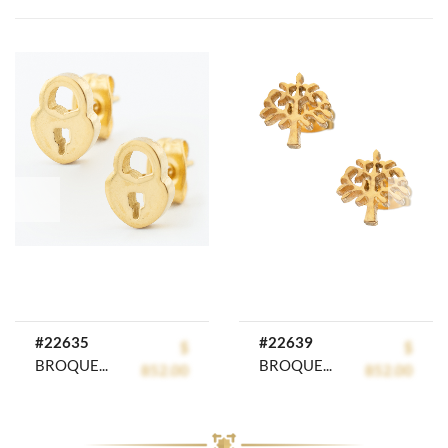
prev
next
#22635
#22639
$
$
BROQUEL ACERO INOXIDABLE GOLDEN ROD
BROQUEL ACERO INOXIDABLE GOLDEN STEEL
852.00
852.00