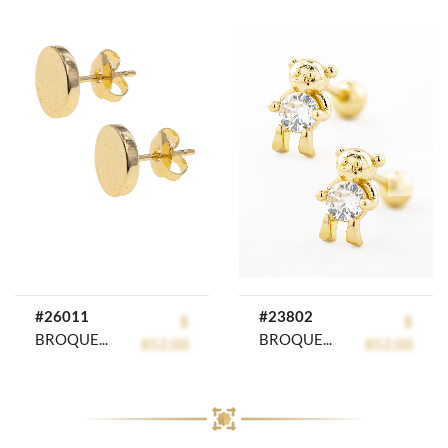
prev
next
#26011
#23802
$
$
BROQUEL CHAPA GOLDEN CASTING
BROQUEL CHAPA CRYSTIME
852.00
852.00