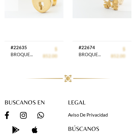
prev
next
#22635
#22674
$
$
BROQUEL ACERO INOXIDABLE GOLDEN ROD
BROQUEL ACERO INOXIDABLE GOLDEN STEEL
852.00
852.00
BUSCANOS EN
LEGAL
Aviso De Privacidad
BÚSCANOS