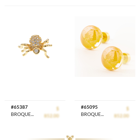
prev
next
#65387
#65095
$
$
BROQUEL ACERO INOXIDABLE OTROS PRODUCTOS GOLDEN
BROQUEL ACERO INOXIDABLE GOLDEN STEEL
852.00
852.00