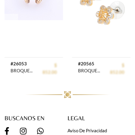
prev
next
#26053
#20565
$
$
BROQUEL CHAPA CRYSTIME
BROQUEL CHAPA CRYSTIME
852.00
852.00
BUSCANOS EN
LEGAL
Aviso De Privacidad