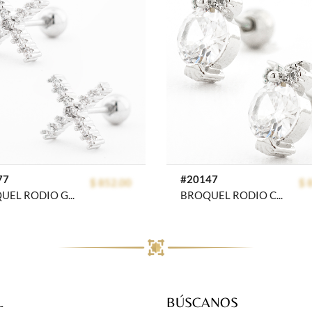
77
#20147
$ 852.00
$ 
BROQUEL RODIO GOLDEN ROD
BROQUEL RODIO CRYSTIME
L
BÚSCANOS