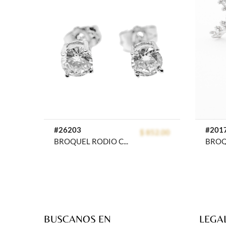
prev
#26203
#201
$ 852.00
BROQUEL RODIO CRYSTIME
BUSCANOS EN
LEGA