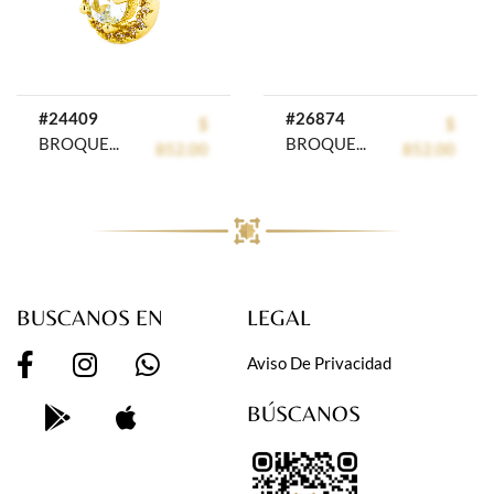
#24409
#26874
$
$
BROQUEL CHAPA CRYSTIME
BROQUEL CHAPA CRYSTIME
852.00
852.00
BUSCANOS EN
LEGAL
Aviso De Privacidad
BÚSCANOS