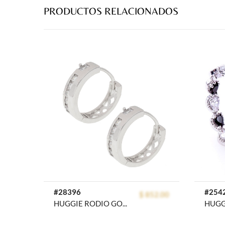
PRODUCTOS RELACIONADOS
prev
#28396
#254
$ 852.00
HUGGIE RODIO GOLDEN ROD