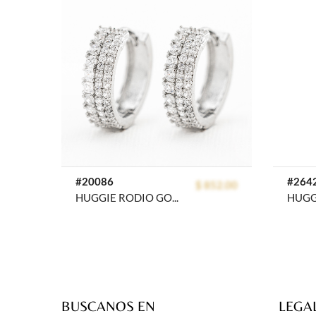
prev
#20086
#264
$ 852.00
HUGGIE RODIO GOLDEN ROD
BUSCANOS EN
LEGA