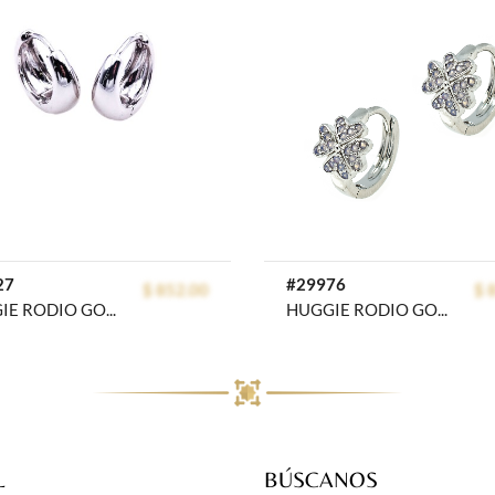
27
#29976
$ 852.00
$ 
HUGGIE RODIO GOLDEN ROD
HUGGIE RODIO GOLDEN ROD
L
BÚSCANOS